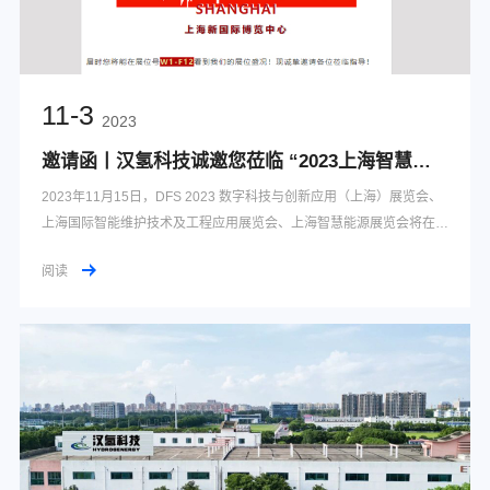
11-3
2023
邀请函丨汉氢科技诚邀您莅临 “2023上海智慧能源展会”
2023年11月15日，DFS 2023 数字科技与创新应用（上海）展览会、
上海国际智能维护技术及工程应用展览会、上海智慧能源展览会将在上
海新国际博览中心盛大开展，展会为期三天（11.15-11.17），我们受
阅读
邀参展，正在火热筹备展会中。