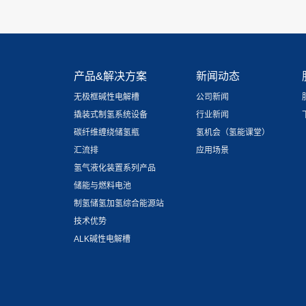
产品&解决方案
新闻动态
无极框碱性电解槽
公司新闻
撬装式制氢系统设备
行业新闻
碳纤维缠绕储氢瓶
氢机会（氢能课堂）
汇流排
应用场景
氢气液化装置系列产品
储能与燃料电池
制氢储氢加氢综合能源站
技术优势
ALK碱性电解槽