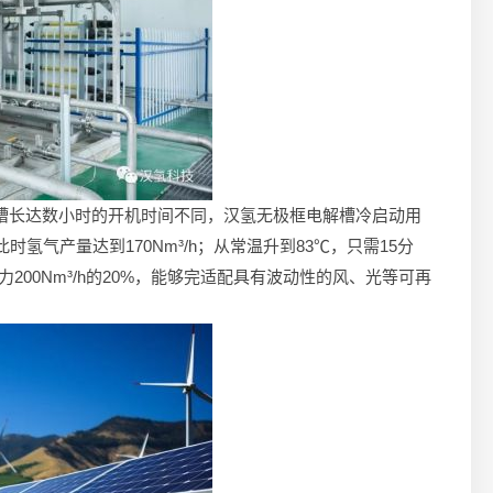
槽长达数小时的开机时间不同，汉氢无极框电解槽冷启动用
氢气产量达到170Nm³/h；从常温升到83℃，只需15分
力200Nm³/h的20%，能够完适配具有波动性的风、光等可再