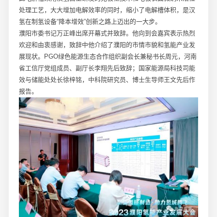
处理工艺，大大增加电解效率的同时，缩小了电解槽体积，是汉
氢在制氢设备“降本增效”创新之路上迈出的一大步。
濮阳市委书记万正峰出席开幕式并致辞。他向到会嘉宾表示热烈
欢迎和由衷感谢，致辞中他介绍了濮阳的市情市貌和氢能产业发
展现状。PGO绿色能源生态合作组织副会长兼秘书长周元，河南
省工信厅党组成员、副厅长李翔先后致辞；国家能源局科技司能
效与储能处处长徐梓铭，中科院研究员、博士生导师王文先后作
报告。